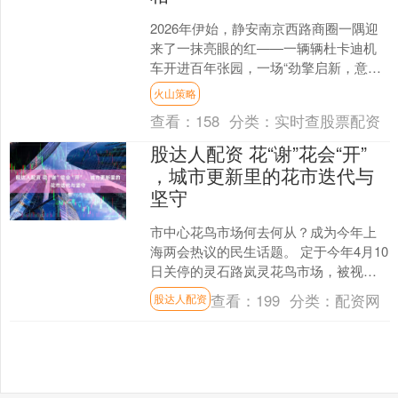
2026年伊始，静安南京西路商圈一隅迎
来了一抹亮眼的红——一辆辆杜卡迪机
车开进百年张园，一场“劲擎启新，意跃
张园”IP活动在此拉开帷幕，见证历史与
火山策略
商业的奇妙交融....
查看：
158
分类：
实时查股票配资
股达人配资 花“谢”花会“开”
，城市更新里的花市迭代与
坚守
市中心花鸟市场何去何从？成为今年上
海两会热议的民生话题。 定于今年4月10
日关停的灵石路岚灵花鸟市场，被视作
上海市中心最后一座大型花鸟市场的谢
查看：
199
分类：
配资网
股达人配资
幕。 从市场运营方....