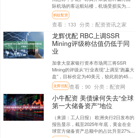
际机场的客运航站楼，机场受损实为美
方导弹拦截器所致，此说法纯属虚假。
蚂蚊配资
美军中央司令部称，伊....
查看：
133
分类：
配资资讯之家
龙辉优配 RBC上调SSR
Mining评级称估值仍低于同
业
加拿大皇家银行资本市场周三将SSR
Mining的评级从“行业表现”上调至“跑赢大
盘”，目标价定为40美元，较此前的45美
元有所下调。该机构认为，这家贵金属
查看：
90
分类：
配资网
龙辉优配
矿业....
小牛配资 美债缘何失去“全球
第一大储备资产”地位
（来源：工人日报） 欧洲央行2日发布的
报告显示，截至2025年年底，黄金在全
球官方储备资产总额中的占比升至27%，
超越美国国债成为全球官方储备第一大