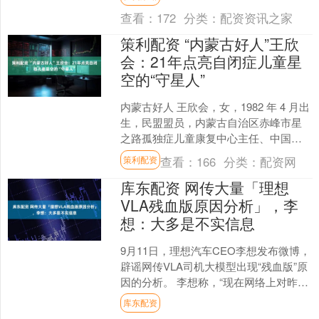
是南京理工大学开展的“暖....
查看：
172
分类：
配资资讯之家
策利配资 “内蒙古好人”王欣
会：21年点亮自闭症儿童星
空的“守星人”
内蒙古好人 王欣会，女，1982 年 4 月出
生，民盟盟员，内蒙古自治区赤峰市星
之路孤独症儿童康复中心主任、中国精
协孤独症委员会副秘书长。自2004年创
查看：
166
分类：
配资网
策利配资
办教育中....
库东配资 网传大量「理想
VLA残血版原因分析」，李
想：大多是不实信息
9月11日，理想汽车CEO李想发布微博，
辟谣网传VLA司机大模型出现“残血版”原
因的分析。 李想称，“现在网络上对昨天
开始推送的OTA8.0版本的理想VLA司
库东配资
机....