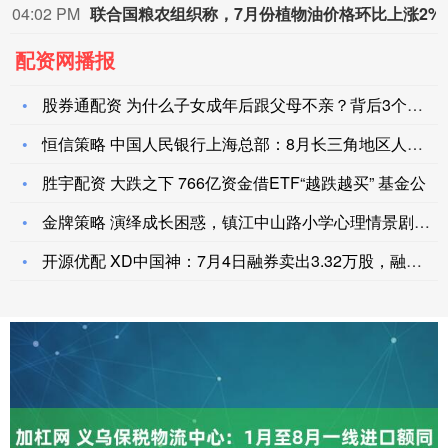
04:02 PM
联合国粮农组织称，
配资网播报
股券通配资 为什么子女成年后跟父母不亲？背后3个真相越早知道
恒信策略 中国人民银行上海总部：8月长三角地区人民币贷款增加
胜宇配资 大跌之下 766亿资金借ETF“越跌越买” 基金公
金牌策略 演绎成长困惑，镇江中山路小学心理情景剧传递心理健康
开源优配 XD中国神：7月4日融券卖出3.32万股，融资融券