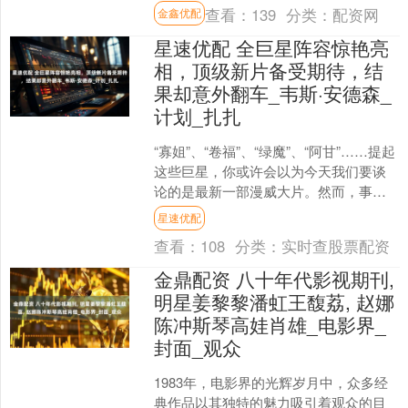
《惊奇队长2》《美国队长4》，以及经
查看：
139
分类：
配资网
金鑫优配
典动作系列新作《碟....
星速优配 全巨星阵容惊艳亮
相，顶级新片备受期待，结
果却意外翻车_韦斯·安德森_
计划_扎扎
“寡姐”、“卷福”、“绿魔”、“阿甘”……提起
这些巨星，你或许会以为今天我们要谈
论的是最新一部漫威大片。然而，事实
远比漫威电影更加离奇惊人！就连全球
星速优配
票房女王“寡....
查看：
108
分类：
实时查股票配资
金鼎配资 八十年代影视期刊,
明星姜黎黎潘虹王馥荔, 赵娜
陈冲斯琴高娃肖雄_电影界_
封面_观众
1983年，电影界的光辉岁月中，众多经
典作品以其独特的魅力吸引着观众的目