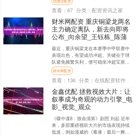
优微贷配资
红的眼眶与国安教练组....
查看：
67
分类：
配资资讯之家
财米网配资 重庆铜梁龙两名
主力确定离队，新去向即将
公布_向余望_王钰栋_陈蒲
最近，重庆铜梁龙在本赛季中甲联赛中
表现出色，有望成功冲超。关键在于球
队避免频繁失利，便可稳坐冲超宝座。
然而，球队面临着两名主力球员离队的
财米网配资
局面——向余望和李镇全，....
查看：
136
分类：
在线配资软件
金鑫优配 拯救视效大片：让
叙事成为奇观的动力引擎_电
影_视觉_观众
《碟中谍8：致命清算》剧照 刘起 近年
来，多部重磅视听大片的市场表现持续
低迷，例如漫威的《毒液：最后一舞》