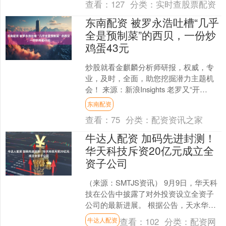
查看：
127
分类：
实时查股票配资
东南配资 被罗永浩吐槽“几乎
全是预制菜”的西贝，一份炒
鸡蛋43元
炒股就看金麒麟分析师研报，权威，专
业，及时，全面，助您挖掘潜力主题机
会！ 来源：新浪Insights 老罗又“开
炮”了，这次的矛头指向了西贝。 9月10
东南配资
日，罗永....
查看：
75
分类：
配资资讯之家
牛达人配资 加码先进封测！
华天科技斥资20亿元成立全
资子公司
（来源：SMTJS资讯） 9月9日，华天科
技在公告中披露了对外投资设立全资子
公司的最新进展。 根据公告，天水华天
科技股份有限公司第八届董事会第四次
查看：
102
分类：
配资网
牛达人配资