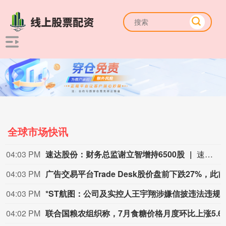
全球市场快讯
04:03 PM
速达股份：财务总监谢立智增持6500股
速达股份公告，公司财务总监/董事会秘书谢立智于2026年8月6日通过集中竞价方式累计增持公司股票6500股，约占公司总股本的0.0086%，增持金额合计人民币17.93万元（不含交易费用）。本次增持前谢立智直接持有公司股份38.76万股，占公司总股本的0.5099%；增持后持股39.41万股，占公司总股本的0.5185%。谢立智暂无后续增持计划。
04:03 PM
04:03 PM
*ST航图：公司及实控人王宇翔涉嫌信披
04:02 PM
联合国粮农组织称，7月