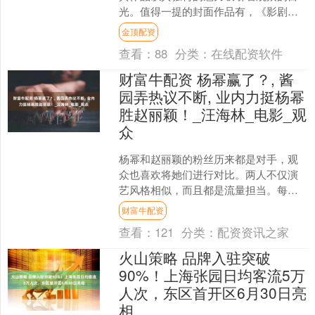
光。值得一提的封面作品有，《影剧艺
术》期刊的1984年3月号引人瞩目，封面
金顶配资
由著名演员吴玉....
查看：
88
分类：
在线配资软件
财富牛配资 杨幂赢了？, 酱
园弄热议不断, 业内力挺杨幂
胜赵丽颖！_汪海林_电影_观
众
杨幂和赵丽颖的粉丝历来都是对手，观
众也喜欢将她们进行对比。两人不仅演
艺风格相似，而且都是流量担当。每当
她们同台出席活动，总能引发热议，尤
财富牛配资
其是她们合作了电影《酱园....
查看：
121
分类：
配资资讯之家
火山策略 品牌入驻突破
90%！上海张园日均客流5万
人次，东区首开区6月30日亮
相