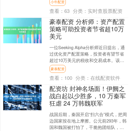
小牛配资
资产；美债占....
查看：
63
分类：
实时查股票配资
豪泰配资 分析师：资产配置
策略可助投资者节省超10万
美元
一位Seeking Alpha分析师近日提出，通
过优化资产配置策略，投资者有望节省
超过10万美元的税收和交易成本。该策
略聚焦于三只交易所交易基金（ETF）：
豪泰配资
AG....
查看：
100
分类：
在线配资软件
配资坊 封神名场面！伊阙之
战白起以少胜多，10 万秦军
狂虐 24 万韩魏联军
战国后期，秦国开启“扫六合”模式，把周
边国家按在地上摩擦。公元前293年，韩
国和魏国被打怕了，干脆抱团组队，凑