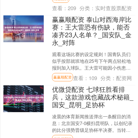
回了中超领头羊的位....
查看：
209
分类：
实时查股票配资
赢赢顺配资 泰山对西海岸比
赛：王大雷恐有伤缺，能否
凑齐23人名单？_国安队_金
永_对阵
观看这场比赛的设定规则！国青队员们
似乎按部就班地在25号下午两点轻松地
报到加入球队。王大雷可能因小伤患而
无法参加对西海岸的比赛前的训练，在
查看：
109
分类：
配资网
赢赢顺配资
该比赛中，主力门将位置....
优微贷配资 七球狂胜看排
兵，这款游戏也藏战术秘籍_
国安_昆明_足协杯
凌晨的体育新闻推送弹出一条醒目的消
息：北京国安7-0横扫昆明队，以创纪录
的比分强势晋级足协杯半决赛。当转播
镜头扫过昆明队替补席时，年轻球员泛