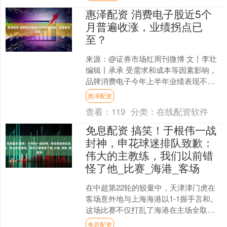
会议审议通过了....
惠泽配资 消费电子股近5个
月普遍收涨，业绩拐点已
至？
来源：@证券市场红周刊微博 文丨李壮
编辑丨承承 受需求和成本等因素影响，
品牌消费电子今年上半年业绩表现不
佳，但股价普遍表现良好，其背后或是
惠泽配资
行业基本面正在企稳向....
查看：
119
分类：
在线配资软件
免息配资 搞笑！于根伟一战
封神，申花球迷排队致歉：
伟大的主教练，我们以前错
怪了他_比赛_海港_客场
在中超第22轮的较量中，天津津门虎在
客场意外地与上海海港以1-1握手言和。
这场比赛不仅打乱了海港在主场全取三
分的计划，还间接帮助上海申花重新夺
免息配资