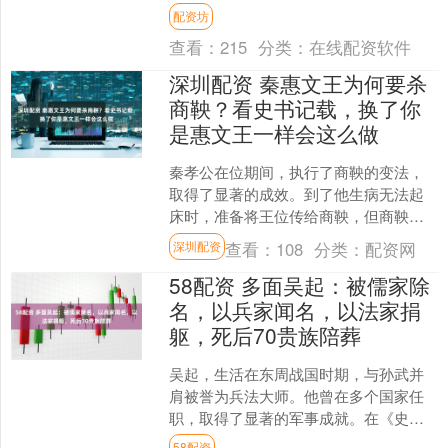
了24万大军驻扎在伊阙，想在这里堵住
配资坊
秦军的进攻路线....
查看：
215
分类：
在线配资软件
深圳配资 秦惠文王为何要杀
商鞅？看史书记载，换了你
是惠文王一样会这么做
秦孝公在位期间，执行了商鞅的变法，
取得了显著的成效。到了他生病无法起
床时，准备将王位传给商鞅，但商鞅拒
绝接受。虽然这件事的真实性难以考
查看：
108
分类：
配资网
深圳配资
证，因为没有历史先例表明一....
58配资 多面吴起：被儒家除
名，以兵家闻名，以法家捐
躯，死后70贵族陪葬
吴起，生活在东周战国时期，与孙武并
肩被誉为兵法大师。他曾在多个国家任
职，取得了显著的军事成就。在《史
记》中，司马迁对吴起的记载详细且高
58配资