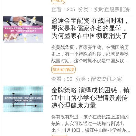
度评价，整整用了1326个....
查看：
205
分类：
实时查股票配资
盈途金宝配资 在战国时期，
墨家是和儒家齐名的显学，
为何墨家在中国彻底消失了
炎黄战华夏，百家齐争鸣。在我国的历
史上，有一个特殊的时期，那就是春秋
战国时期。这个时期不仅是中国从奴隶
制向封建制过渡的社会变革时期，还是
盈途金宝配资
中国历史上第一次重大的文....
查看：
90
分类：
配资资讯之家
金牌策略 演绎成长困惑，镇
江中山路小学心理情景剧传
递心理健康力量
你有没有想过，孩子在成长路上遇到的
烦恼，其实可以通过一场舞台剧说出
来？ 11月13日，镇江中山路小学举办了