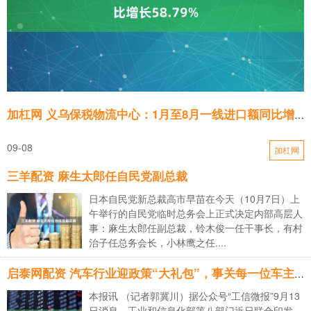
加杠网 义乌保税物流中心：1月至8月一线进口额同比增长58.79%
09-08
加杠网
三羊配资 麻生太郎任自民党副总裁
日本自民党新总裁高市早苗在今天（10月7日）上
午举行的自民党临时总务会上正式决定内部高层人
事：麻生太郎任副总裁，铃木俊一任干事长，有村
治子任总务会长，小林鹰之任....
启泰网配资 汽车行业迎政策“大礼包”，事关每一位车主！
本报讯 （记者郭冀川）据公众号“工信微报”9月13
日消息，工业和信息化部等八部门近日联合印发