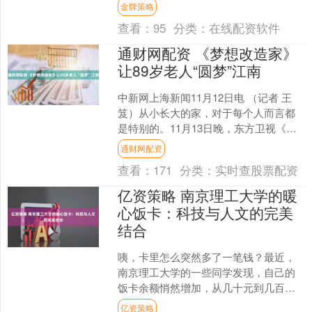
一场别开生面的心理情景剧展演。24个
金牌策略
班级的孩子们用表演....
查看：
95
分类：
在线配资软件
通财网配资 《梦想改造家》
让89岁老人“圆梦”江南
中新网上海新闻11月12日电 （记者 王
笈）从小长大的家，对于每个人而言都
是特别的。11月13日晚，东方卫视《梦
想改造家》第十二季将为一位年近九十
通财网配资
的委托人“刷新....
查看：
171
分类：
实时查股票配资
亿资策略 南京理工大学的暖
心饭卡：科技与人文的完美
结合
咦，卡里怎么突然多了一笔钱？最近，
南京理工大学的一些同学发现，自己的
饭卡余额悄然增加，从几十元到几百元
不等。这究竟是怎么回事呢？原来，这
亿资策略