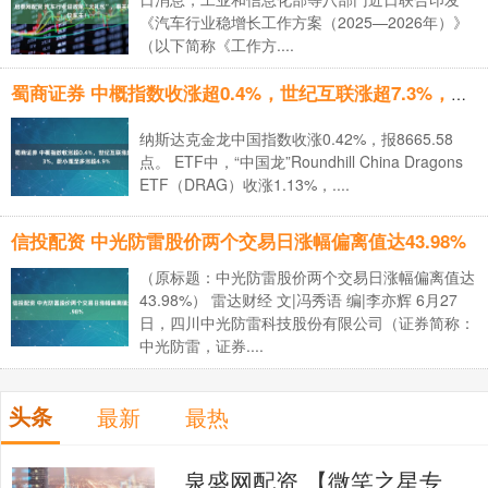
《汽车行业稳增长工作方案（2025—2026年）》
（以下简称《工作方....
蜀商证券 中概指数收涨超0.4%，世纪互联涨超7.3%，蔚小理至多涨超4.9%
纳斯达克金龙中国指数收涨0.42%，报8665.58
点。 ETF中，“中国龙”Roundhill China Dragons
ETF（DRAG）收涨1.13%，....
信投配资 中光防雷股价两个交易日涨幅偏离值达43.98%
（原标题：中光防雷股价两个交易日涨幅偏离值达
43.98%） 雷达财经 文|冯秀语 编|李亦辉 6月27
日，四川中光防雷科技股份有限公司（证券简称：
中光防雷，证券....
头条
最新
最热
泉盛网配资 【微笑之星专