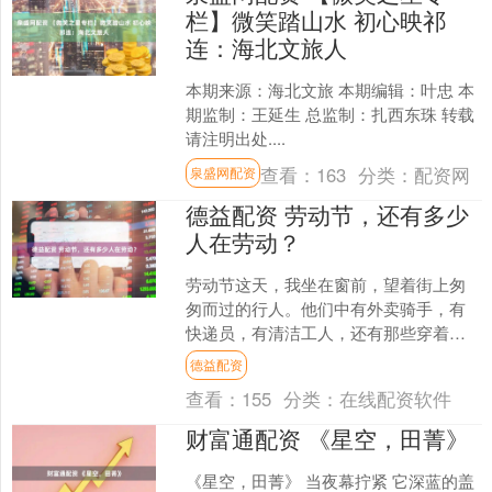
栏】微笑踏山水 初心映祁
连：海北文旅人
本期来源：海北文旅 本期编辑：叶忠 本
期监制：王延生 总监制：扎西东珠 转载
请注明出处....
查看：
163
分类：
配资网
泉盛网配资
德益配资 劳动节，还有多少
人在劳动？
劳动节这天，我坐在窗前，望着街上匆
匆而过的行人。他们中有外卖骑手，有
快递员，有清洁工人，还有那些穿着制
服的服务员。阳光照在他们身上，汗水
德益配资
在阳光下闪闪发亮。我不禁....
查看：
155
分类：
在线配资软件
财富通配资 《星空，田菁》
《星空，田菁》 当夜幕拧紧 它深蓝的盖